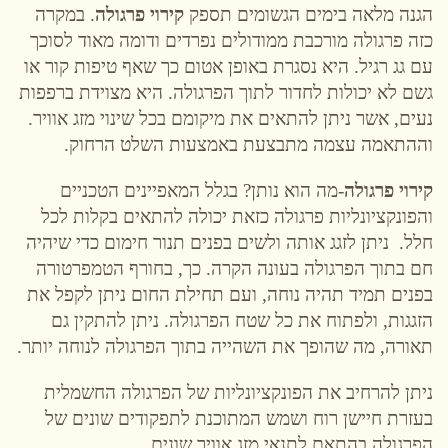
הגנה מלאה בימים הגשומים תספק
קירוי פרגולה
. במקרה
כזה פרגולה מורכבת ממודולים נפרדים ודומה מאוד לסוכך
עם גג רגיל. היא נסגרת באופן אטום כך שאף טיפות קור או
גשם לא יכולות לחדור לתוך הפרגולה. היא מצוידת ברפפות
נעים, אשר ניתן להתאים את מיקומם בכל שינוי מזג אוויר.
וההתאמה עצמה מתבצעת באמצעות השלט הרחוק.
קירוי פרגולה
-מה הוא נותן? בגלל המאפיינים הטכניים
והפונקציונליות פרגולה כזאת יכולה להתאים בקלות לכל
חלל. ניתן לזגג אותה ולשים בפנים תנור חימום כדי שיהיה
חם בתוך הפרגולה בעונה הקרה. כך, בחורף הטמפרטורה
בפנים תמיד תהיה נוחה, ועם תחילת החום ניתן לקפל את
הזגגות, ולפתוח את כל שטח הפרגולה. ניתן להתקין גם
תאורה, מה שהופך את השהייה בתוך הפרגולה לנוחה יותר.
ניתן להרחיב את הפונקציונליות של הפרגולה החשמלית
בעזרת חיישן רוח ושמש המתוכנת לתפקודים שונים של
הפרגולה בהתאם לתנאי מזג אוויר שונים.