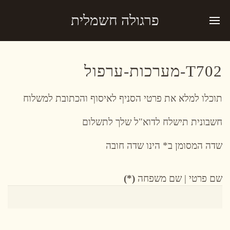
פרגולה חשמלית
T702-מערכות-ערפול
תוכלו למלא את פרטי הסניף לאיסוף והכתובת למשלוח
חשבונית תישלח לדוא"ל שלך לתשלום
שדה המסומן ב* הינו שדה חובה
שם פרטי | שם משפחה
(*)